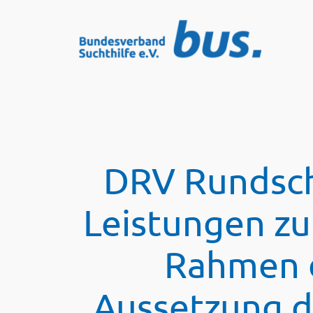
Zum
Inhalt
springen
DRV Rundsch
Leistungen zu
Rahmen d
Aussetzung d