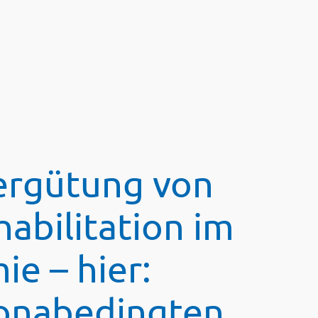
ergütung von
abilitation im
e – hier:
ronabedingten