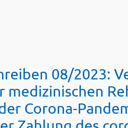
reiben 08/2023: V
r medizinischen Reh
er Corona-Pandemi
er Zahlung des co