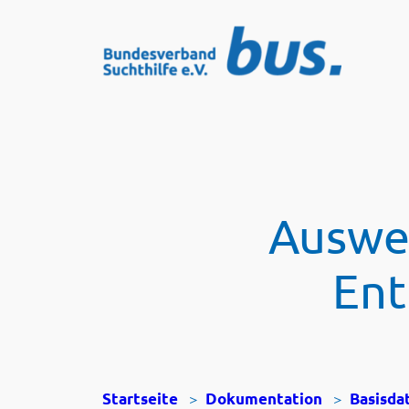
Zum
Inhalt
springen
Auswe
Ent
>
>
Startseite
Dokumentation
Basisda